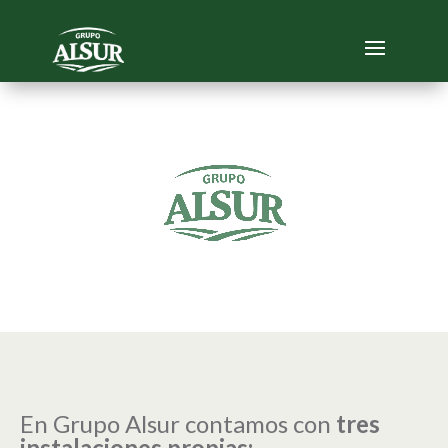
Reproductor
de
vídeo
En Grupo Alsur contamos con
tres
instalaciones propias: